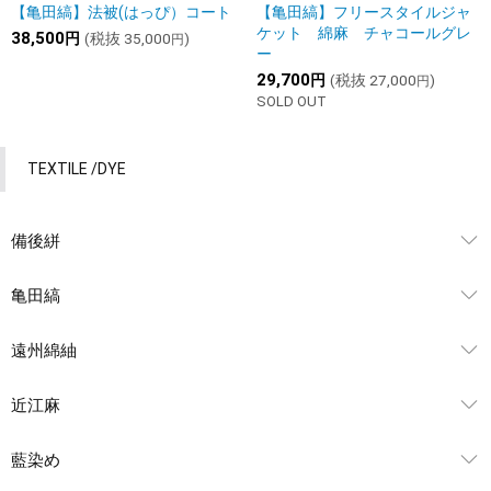
【亀田縞】法被(はっぴ）コート
【亀田縞】フリースタイルジャ
ケット 綿麻 チャコールグレ
38,500
円
(税抜
35,000
)
円
ー
29,700
円
(税抜
27,000
)
円
SOLD OUT
備後絣
TEXTILE /DYE
備後絣
亀田縞
遠州綿紬
近江麻
藍染め