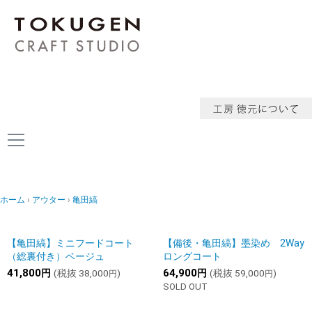
ホーム
アウター
亀田縞
【亀田縞】ミニフードコート
【備後・亀田縞】墨染め 2Way
（総裏付き）ベージュ
ロングコート
41,800
64,900
円
(税抜
38,000
)
円
(税抜
59,000
)
円
円
SOLD OUT